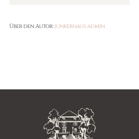
Bäcker?
Über den Autor:
junkerhaus-admin