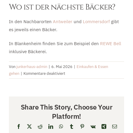
Wo ist der nächste Bäcker?
UMGEBUNG
In den Nachbarorten
Antweiler
und
Lommersdorf
gibt
es jeweils einen Bäcker.
EIFEL
In Blankenheim finden Sie zum Beispiel den
REWE Bell
inklusive Bäckerei.
PREISE & BUCHUNG
Von
junkerhaus-admin
|
6. Mai 2026
|
Einkaufen & Essen
KONTAKT
für
gehen
|
Kommentare deaktiviert
Wo
können
wir
einkaufen?
Share This Story, Choose Your
Wo
Platform!
ist
der
Facebook
X
Reddit
LinkedIn
WhatsApp
Tumblr
Pinterest
Vk
Xing
E-
nächste
Mail