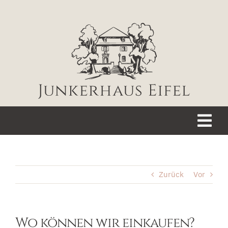
Zum
Inhalt
springen
Tog
Nav
WILLKOMMEN
Zurück
Vor
JUNKERHAUS
GARTEN
Wo können wir einkaufen?