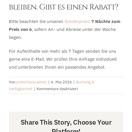
bleiben. Gibt es einen Rabatt?
UMGEBUNG
Bitte beachten Sie unseren
Sonderpreis
:
7 Nächte zum
Preis von 6
, sofern An- und Abreise unter der Woche
EIFEL
liegen.
Für Aufenthalte von mehr als 7 Tagen senden Sie uns
PREISE & BUCHUNG
gerne eine E-Mail. Wir prüfen Ihre Anfrage individuell
und unterbreiten Ihnen ein passendes Angebot.
KONTAKT
Von
junkerhaus-admin
|
6. Mai 2026
|
Buchung &
für
Verfügbarkeit
|
Kommentare deaktiviert
Wir
möchten
gerne
länger
Share This Story, Choose Your
bleiben.
Platform!
Gibt