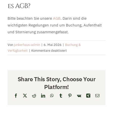
es AGB?
UMGEBUNG
Bitte beachten Sie unsere
AGB
. Darin sind die
wichtigsten Regelungen rund um Buchung, Aufenthalt
EIFEL
und Stornierung zusammengefasst.
PREISE & BUCHUNG
Von
junkerhaus-admin
|
6. Mai 2026
|
Buchung &
für
Verfügbarkeit
|
Kommentare deaktiviert
Was
KONTAKT
gilt
es
zu
Share This Story, Choose Your
beachten?
Platform!
Gibt
es
Facebook
X
Reddit
LinkedIn
WhatsApp
Tumblr
Pinterest
Vk
Xing
E-
AGB?
Mail