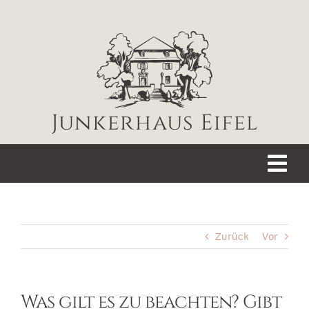
Zum
Inhalt
springen
Tog
Nav
WILLKOMMEN
Zurück
Vor
JUNKERHAUS
GARTEN
Was gilt es zu beachten? Gibt